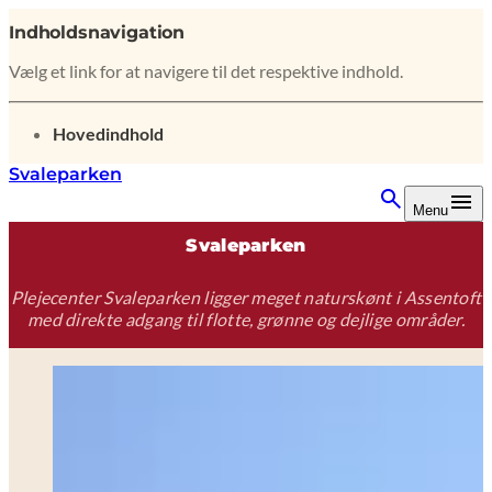
Indholdsnavigation
Vælg et link for at navigere til det respektive indhold.
gå til
Hovedindhold
Svaleparken
Menu
Svaleparken
Plejecenter Svaleparken ligger meget naturskønt i Assentoft
med direkte adgang til flotte, grønne og dejlige områder.