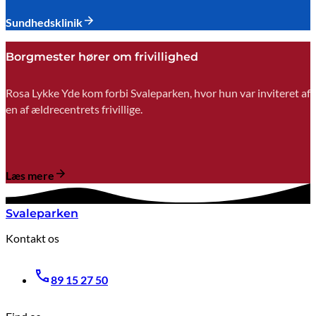
Sundhedsklinik
Borgmester hører om frivillighed
Rosa Lykke Yde kom forbi Svaleparken, hvor hun var inviteret af
en af ældrecentrets frivillige.
Læs mere
Svaleparken
Kontakt os
89 15 27 50